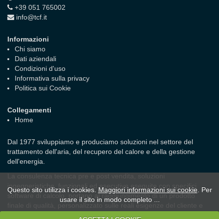
+39 051 765002
info@tcf.it
Informazioni
Chi siamo
Dati aziendali
Condizioni d'uso
Informativa sulla privacy
Politica sui Cookie
Collegamenti
Home
Dal 1977 sviluppiamo e produciamo soluzioni nel settore del
trattamento dell'aria, del recupero del calore e della gestione
dell'energia.
La consulenza tecnica pre e post vendita, soluzioni
ingegneristiche, funzionali ed esecutive eseguite con specifici
Questo sito utilizza i cookies.
Maggiori informazioni sui cookie
. Per
software di calcolo, portano al raggiungimento di un prodotto
usare il sito in modo completo ...
finale di qualità, personalizzato sulle reali esigenze del cliente e
nel rispetto delle leggi in vigore.