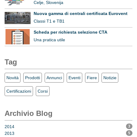
Celje, Slovenija
Nuova gamma di centrali certificata Eurovent
Classi T1 e TB1
Scheda per richiesta selezione CTA
Una pratica utile
Tag
Novità
Prodotti
Annunci
Eventi
Fiere
Notizie
Certificazioni
Corsi
Archivio Blog
2014
3
2013
5