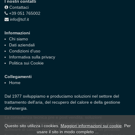
I nostri contatti
Contattaci
+39 051 765002
info@tcf.it
Informazioni
Chi siamo
Dati aziendali
Condizioni d'uso
Informativa sulla privacy
Politica sui Cookie
Collegamenti
Home
Dal 1977 sviluppiamo e produciamo soluzioni nel settore del
trattamento dell'aria, del recupero del calore e della gestione
dell'energia.
La consulenza tecnica pre e post vendita, soluzioni
ingegneristiche, funzionali ed esecutive eseguite con specifici
Questo sito utilizza i cookies.
Maggiori informazioni sui cookie
. Per
software di calcolo, portano al raggiungimento di un prodotto
usare il sito in modo completo ...