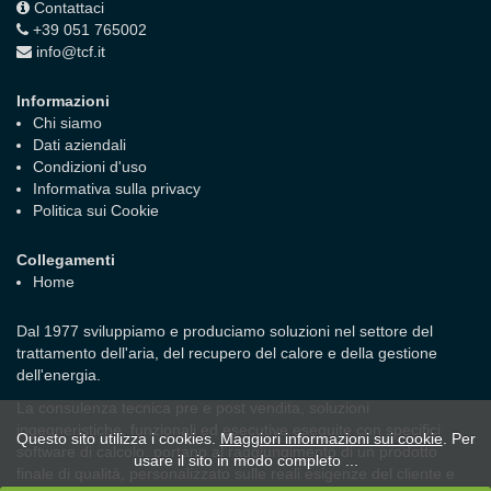
Contattaci
+39 051 765002
info@tcf.it
Informazioni
Chi siamo
Dati aziendali
Condizioni d'uso
Informativa sulla privacy
Politica sui Cookie
Collegamenti
Home
Dal 1977 sviluppiamo e produciamo soluzioni nel settore del
trattamento dell'aria, del recupero del calore e della gestione
dell'energia.
La consulenza tecnica pre e post vendita, soluzioni
ingegneristiche, funzionali ed esecutive eseguite con specifici
Questo sito utilizza i cookies.
Maggiori informazioni sui cookie
. Per
software di calcolo, portano al raggiungimento di un prodotto
usare il sito in modo completo ...
finale di qualità, personalizzato sulle reali esigenze del cliente e