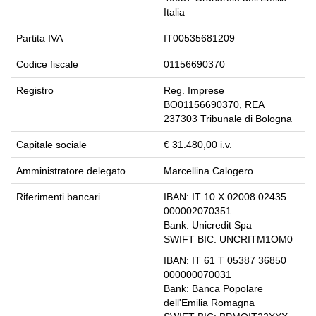
Italia
Partita IVA
IT00535681209
Codice fiscale
01156690370
Registro
Reg. Imprese
BO01156690370, REA
237303 Tribunale di Bologna
Capitale sociale
€ 31.480,00 i.v.
Amministratore delegato
Marcellina Calogero
Riferimenti bancari
IBAN:
IT 10 X 02008 02435
000002070351
Bank:
Unicredit Spa
SWIFT BIC:
UNCRITM1OM0
IBAN:
IT 61 T 05387 36850
000000070031
Bank:
Banca Popolare
dell'Emilia Romagna