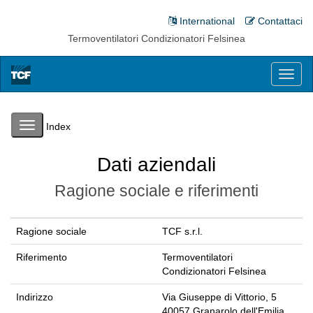
International
Contattaci
Termoventilatori Condizionatori Felsinea
Toggl
naviga
Toggle
Index
navigation
Dati aziendali
Ragione sociale e riferimenti
Ragione sociale
TCF s.r.l.
Riferimento
Termoventilatori
Condizionatori Felsinea
Indirizzo
Via Giuseppe di Vittorio, 5
40057 Granarolo dell'Emilia