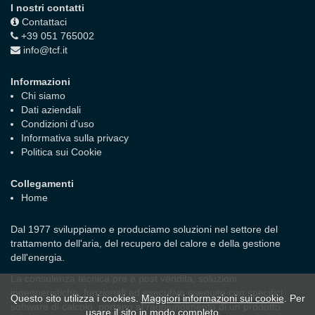
I nostri contatti
Contattaci
+39 051 765002
info@tcf.it
Informazioni
Chi siamo
Dati aziendali
Condizioni d'uso
Informativa sulla privacy
Politica sui Cookie
Collegamenti
Home
Dal 1977 sviluppiamo e produciamo soluzioni nel settore del
trattamento dell'aria, del recupero del calore e della gestione
dell'energia.
La consulenza tecnica pre e post vendita, soluzioni
ingegneristiche, funzionali ed esecutive eseguite con specifici
Questo sito utilizza i cookies.
Maggiori informazioni sui cookie
. Per
software di calcolo, portano al raggiungimento di un prodotto
usare il sito in modo completo ...